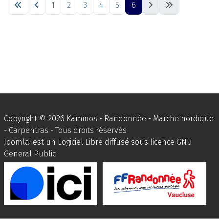
1
2
3
4
5
6
Copyright © 2026 Kaminos - Randonnée - Marche nordique
- Carpentras - Tous droits réservés
Joomla!
est un Logiciel Libre diffusé sous licence
GNU
General Public