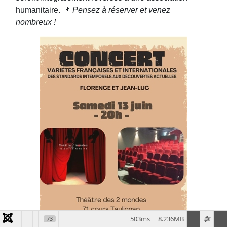
humanitaire. 📌
Pensez à réserver et venez
nombreux !
503ms
8.236MB
73