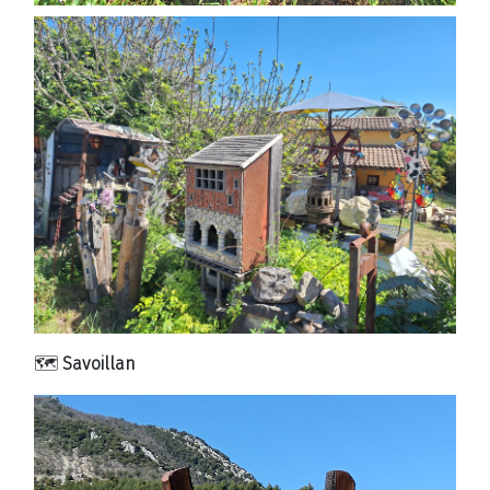
🗺️
Savoillan