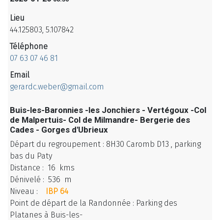
Lieu
44.125803, 5.107842
Téléphone
07 63 07 46 81
Email
gerardc.weber@gmail.com
Buis-les-Baronnies -les Jonchiers - Vertégoux -Col
de Malpertuis- Col de Milmandre- Bergerie des
Cades - Gorges d'Ubrieux
Départ du regroupement : 8H30 Caromb D13 , parking
bas du Paty
Distance : 16 kms
Dénivelé : 536 m
Niveau :
IBP 64
Point de départ de la Randonnée : Parking des
Platanes à Buis-les-