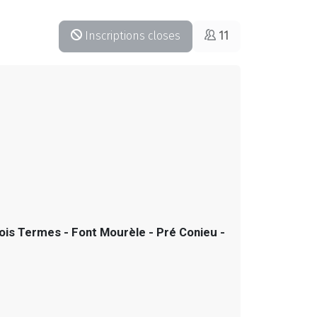
Inscriptions closes
11
ois Termes - Font Mourèle - Pré Conieu -