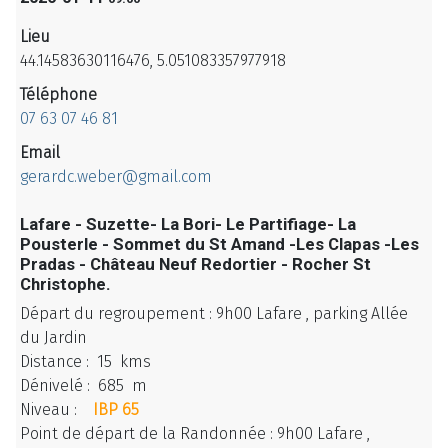
Lieu
44.14583630116476, 5.051083357977918
Téléphone
07 63 07 46 81
Email
gerardc.weber@gmail.com
Lafare - Suzette- La Bori- Le Partifiage- La
Pousterle - Sommet du St Amand -Les Clapas -Les
Pradas - Château Neuf Redortier - Rocher St
Christophe.
Départ du regroupement : 9h00 Lafare , parking Allée
du Jardin
Distance : 15 kms
Dénivelé : 685 m
Niveau :
IBP 65
Point de départ de la Randonnée : 9h00 Lafare ,