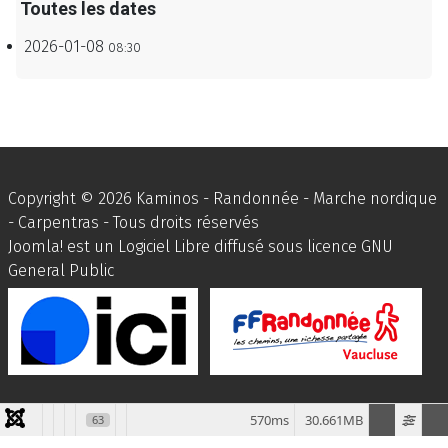
Toutes les dates
2026-01-08
08:30
Copyright © 2026 Kaminos - Randonnée - Marche nordique
- Carpentras - Tous droits réservés
Joomla!
est un Logiciel Libre diffusé sous licence
GNU
General Public
570ms
30.661MB
63