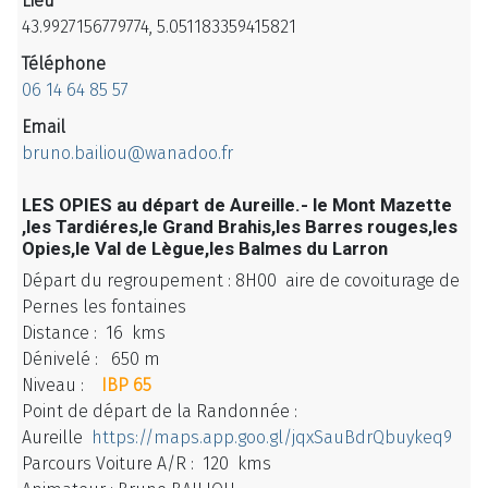
Lieu
43.9927156779774, 5.051183359415821
Téléphone
06 14 64 85 57
Email
bruno.bailiou@wanadoo.fr
LES OPIES au départ de Aureille.- le Mont Mazette
,les Tardiéres,le Grand Brahis,les Barres rouges,les
Opies,le Val de Lègue,les Balmes du Larron
Départ du regroupement : 8H00 aire de covoiturage de
Pernes les fontaines
Distance : 16 kms
Dénivelé : 650 m
Niveau :
IBP 65
Point de départ de la Randonnée :
Aureille
https://maps.app.goo.gl/jqxSauBdrQbuykeq9
Parcours Voiture A/R : 120 kms